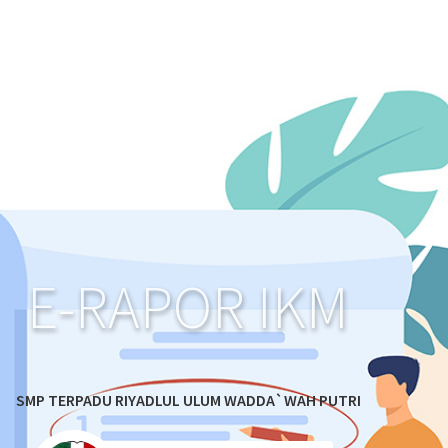
E-RAPOR IKM
SMP TERPADU RIYADLUL ULUM WADDA`WAH PUTRI