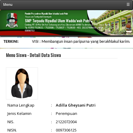
Menu
☰
« Beranda
Pondok Pesantren Riyadlul Ulum Wadda`wah Putri
Yayasan Tarbiyatul Islamiyah
SMP Terpadu Riyadlul Ulum Wadda`wah Putri
Profil Sekolah
Condong RT. 01 RW. 04 Kel. Setianegara Kec. Cibeureum 46196 Tasikmalaya Prov. Jawa Barat
Tlp. (0265) 7520632 / 7520586 / 7520637 / 7520630 - NSS: 202327806035 - NPSN:
69896703
Fasilitas Sekolah
TERKINI:
VISI : Membangun insan paripurna yang berakhlakul karimah, be
Kegiatan Sekolah
Data Personalia
Menu Siswa - Detail Data Siswa
Menu Siswa
Informasi
Galeri & Arsip
Web Link
Kontak Kami
Nama Lengkap
:
Adilla Gheysani Putri
Jenis Kelamin
:
Perempuan
NIS.
:
2122072004
NISN.
:
0097306125