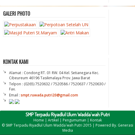
GALERI PHOTO
KONTAK KAMI
Alamat : Condong RT. 01 RW. 04 Kel. Setianegara Kec.
Cibeureum 46196 Tasikmalaya Prov. Jawa Barat
Telpon : (0265) 7520632 / 7520586 / 7520637 / 7520630 /
Fax.
Email :
smpt.ruwada.putri20@gmail.com
SMP Terpadu Riyadlul Ulum Wadda`wah Putri
Home
|
Artikel
|
Pengumuman
|
Kontak
©
SMP Terpadu Riyadlul Ulum Wadda`wah Putri
2015 | Powered By.
Generasi
Media