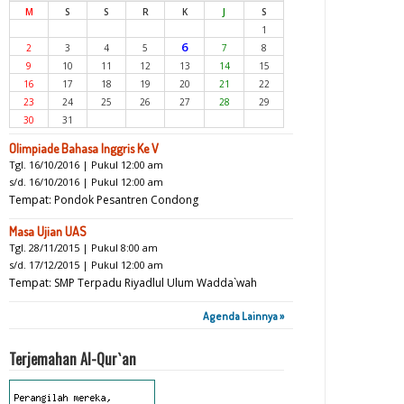
M
S
S
R
K
J
S
1
6
2
3
4
5
7
8
9
10
11
12
13
14
15
16
17
18
19
20
21
22
23
24
25
26
27
28
29
30
31
Olimpiade Bahasa Inggris Ke V
Tgl. 16/10/2016 | Pukul 12:00 am
s/d. 16/10/2016 | Pukul 12:00 am
Tempat: Pondok Pesantren Condong
Masa Ujian UAS
Tgl. 28/11/2015 | Pukul 8:00 am
s/d. 17/12/2015 | Pukul 12:00 am
Tempat: SMP Terpadu Riyadlul Ulum Wadda`wah
Agenda Lainnya »
Terjemahan Al-Qur`an