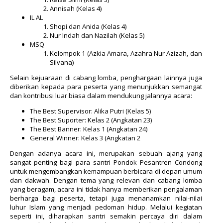
Annisah (Kelas 4)
IL AL
Shopi dan Anida (Kelas 4)
Nur Indah dan Nazilah (Kelas 5)
MSQ
Kelompok 1 (Azkia Amara, Azahra Nur Azizah, dan
Silvana)
Selain kejuaraan di cabang lomba, penghargaan lainnya juga
diberikan kepada para peserta yang menunjukkan semangat
dan kontribusi luar biasa dalam mendukung jalannya acara:
The Best Supervisor
: Alika Putri (Kelas 5)
The Best Suporter
: Kelas 2 (Angkatan 23)
The Best Banner
: Kelas 1 (Angkatan 24)
General Winner
: Kelas 3 (Angkatan 2
Dengan adanya acara ini, merupakan sebuah ajang yang
sangat penting bagi para santri Pondok Pesantren Condong
untuk mengembangkan kemampuan berbicara di depan umum
dan dakwah. Dengan tema yang relevan dan cabang lomba
yang beragam, acara ini tidak hanya memberikan pengalaman
berharga bagi peserta, tetapi juga menanamkan nilai-nilai
luhur Islam yang menjadi pedoman hidup. Melalui kegiatan
seperti ini, diharapkan santri semakin percaya diri dalam