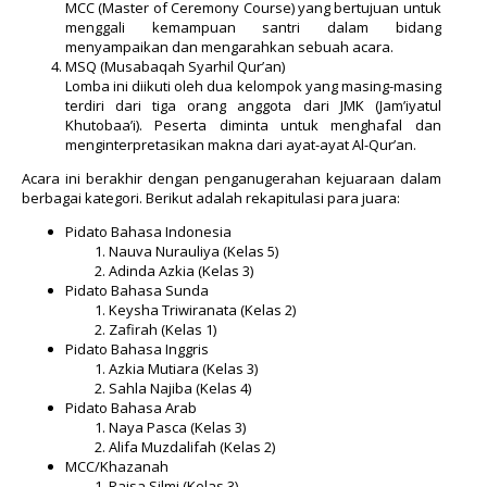
MCC (Master of Ceremony Course) yang bertujuan untuk
menggali kemampuan santri dalam bidang
menyampaikan dan mengarahkan sebuah acara.
MSQ (Musabaqah Syarhil Qur’an)
Lomba ini diikuti oleh dua kelompok yang masing-masing
terdiri dari tiga orang anggota dari JMK (Jam’iyatul
Khutobaa’i). Peserta diminta untuk menghafal dan
menginterpretasikan makna dari ayat-ayat Al-Qur’an.
Acara ini berakhir dengan penganugerahan kejuaraan dalam
berbagai kategori. Berikut adalah rekapitulasi para juara:
Pidato Bahasa Indonesia
Nauva Nurauliya (Kelas 5)
Adinda Azkia (Kelas 3)
Pidato Bahasa Sunda
Keysha Triwiranata (Kelas 2)
Zafirah (Kelas 1)
Pidato Bahasa Inggris
Azkia Mutiara (Kelas 3)
Sahla Najiba (Kelas 4)
Pidato Bahasa Arab
Naya Pasca (Kelas 3)
Alifa Muzdalifah (Kelas 2)
MCC/Khazanah
Raisa Silmi (Kelas 3)