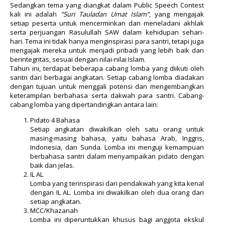
Sedangkan tema yang diangkat dalam Public Speech Contest
kali ini adalah
“Suri Tauladan Umat Islam”
, yang mengajak
setiap peserta untuk mencerminkan dan meneladani akhlak
serta perjuangan Rasulullah SAW dalam kehidupan sehari-
hari. Tema ini tidak hanya menginspirasi para santri, tetapi juga
mengajak mereka untuk menjadi pribadi yang lebih baik dan
berintegritas, sesuai dengan nilai-nilai Islam.
Tahun ini, terdapat beberapa cabang lomba yang diikuti oleh
santri dari berbagai angkatan. Setiap cabang lomba diadakan
dengan tujuan untuk menggali potensi dan mengembangkan
keterampilan berbahasa serta dakwah para santri. Cabang-
cabang lomba yang dipertandingkan antara lain:
Pidato 4 Bahasa
Setiap angkatan diwakilkan oleh satu orang untuk
masing-masing bahasa, yaitu bahasa Arab, Inggris,
Indonesia, dan Sunda. Lomba ini menguji kemampuan
berbahasa santri dalam menyampaikan pidato dengan
baik dan jelas.
IL AL
Lomba yang terinspirasi dari pendakwah yang kita kenal
dengan IL AL. Lomba ini diwakilkan oleh dua orang dari
setiap angkatan.
MCC/Khazanah
Lomba ini diperuntukkan khusus bagi anggota ekskul