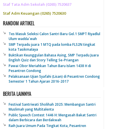
Staf Tata Adm Sekolah (0265) 7520637
Staf Adm Keuangan (0265) 7520630
RANDOM ARTIKEL
Tes Masuk Seleksi Calon Santri Baru Gel.1 SMPT Riyadlul
Ulum wadda`wah
SMP Terpadu juara 1 MTQ pada lomba FLS2N tingkat
kota Tasikmalaya
Buktikan Keunggulan Bahasa Asing, SMP Terpadu Juara
English Quiz dan Story Telling Se-Priangan
Pawai Obor Meriahkan Tahun Baru Islam 1438 H di
Pesantren Condong
Pelaksanaan Ujian Syafahi (Lisan) di Pesantren Condong
Semester 1 Tahun Ajaran 2016-2017
BERITA LAINNYA
Festival Santriwati Sholihah 2025: Membangun Santri
Muslimah yang Multitalenta
Public Speech Contest 1446 H: Mengasah Bakat Santri
dalam Berbicara dan Berdakwah
Raih Juara Umum Pada Tingkat Kota, Pesantren