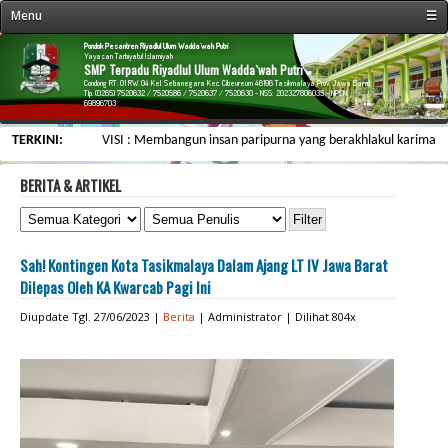
Menu
☰
« Beranda
Pondok Pesantren Riyadlul Ulum Wadda`wah Putri
Yayasan Tarbiyatul Islamiyah
SMP Terpadu Riyadlul Ulum Wadda`wah Putri
Profil Sekolah
Condong RT. 01 RW. 04 Kel. Setianegara Kec. Cibeureum 46196 Tasikmalaya Prov. Jawa Barat
Tlp. (0265) 7520632 / 7520586 / 7520637 / 7520630 - NSS: 202327806035 - NPSN:
69896703
Fasilitas Sekolah
TERKINI:
VISI : Membangun insan paripurna yang berakhlakul karimah, berw
Kegiatan Sekolah
Data Personalia
BERITA & ARTIKEL
Menu Siswa
Informasi
Sah! Kontingen Kota Tasikmalaya Dalam Ajang LT IV Jawa Barat
Galeri & Arsip
Dilepas Oleh KA Kwarcab Pagi Ini
Web Link
Diupdate Tgl. 27/06/2023 |
Berita
| Administrator | Dilihat 804x
Kontak Kami