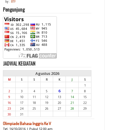
by :
BTF
Pengunjung
JADWAL KEGIATAN
Agustus 2026
M
S
S
R
K
J
S
1
6
2
3
4
5
7
8
9
10
11
12
13
14
15
16
17
18
19
20
21
22
23
24
25
26
27
28
29
30
31
Olimpiade Bahasa Inggris Ke V
Tgl. 16/10/2016 | Pukul 12:00 am