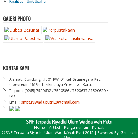
Fasilitas - Unit Usaha
GALERI PHOTO
KONTAK KAMI
Alamat : Condong RT. 01 RW. 04 Kel. Setianegara Kec.
Cibeureum 46196 Tasikmalaya Prov. Jawa Barat
Telpon : (0265) 7520632 / 7520586 / 7520637 / 7520630 /
Fax.
Email :
smpt.ruwada.putri20@gmail.com
SMP Terpadu Riyadlul Ulum Wadda`wah Putri
Home
|
Artikel
|
Pengumuman
|
Kontak
©
SMP Terpadu Riyadlul Ulum Wadda`wah Putri
2015 | Powered By.
Generasi
Media