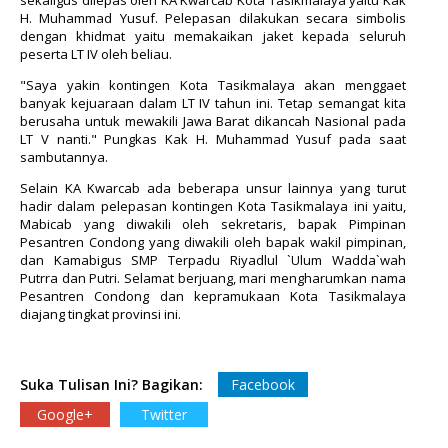
H. Muhammad Yusuf. Pelepasan dilakukan secara simbolis
dengan khidmat yaitu memakaikan jaket kepada seluruh
peserta LT IV oleh beliau.
"Saya yakin kontingen Kota Tasikmalaya akan menggaet
banyak kejuaraan dalam LT IV tahun ini. Tetap semangat kita
berusaha untuk mewakili Jawa Barat dikancah Nasional pada
LT V nanti." Pungkas Kak H. Muhammad Yusuf pada saat
sambutannya.
Selain KA Kwarcab ada beberapa unsur lainnya yang turut
hadir dalam pelepasan kontingen Kota Tasikmalaya ini yaitu,
Mabicab yang diwakili oleh sekretaris, bapak Pimpinan
Pesantren Condong yang diwakili oleh bapak wakil pimpinan,
dan Kamabigus SMP Terpadu Riyadlul `Ulum Wadda`wah
Putrra dan Putri. Selamat berjuang, mari mengharumkan nama
Pesantren Condong dan kepramukaan Kota Tasikmalaya
diajang tingkat provinsi ini.
Suka Tulisan Ini? Bagikan:
Facebook
Google+
Twitter