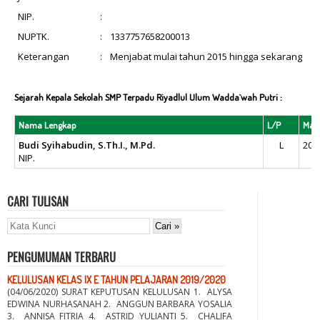
NIP.
:
NUPTK.
:
1337757658200013
Keterangan
:
Menjabat mulai tahun 2015 hingga sekarang
Sejarah Kepala Sekolah SMP Terpadu Riyadlul Ulum Wadda`wah Putri :
Nama Lengkap
L/P
Mas
Budi Syihabudin, S.Th.I., M.Pd.
L
201
NIP.
CARI TULISAN
PENGUMUMAN TERBARU
KELULUSAN KELAS IX E TAHUN PELAJARAN 2019/2020
(04/06/2020) SURAT KEPUTUSAN KELULUSAN 1. ALYSA
EDWINA NURHASANAH 2. ANGGUN BARBARA YOSALIA
3. ANNISA FITRIA 4. ASTRID YULIANTI 5. CHALIFA