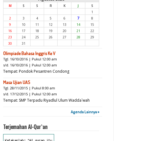
M
S
S
R
K
J
S
1
7
2
3
4
5
6
8
9
10
11
12
13
14
15
16
17
18
19
20
21
22
23
24
25
26
27
28
29
30
31
Olimpiade Bahasa Inggris Ke V
Tgl. 16/10/2016 | Pukul 12:00 am
s/d. 16/10/2016 | Pukul 12:00 am
Tempat: Pondok Pesantren Condong
Masa Ujian UAS
Tgl. 28/11/2015 | Pukul 8:00 am
s/d. 17/12/2015 | Pukul 12:00 am
Tempat: SMP Terpadu Riyadlul Ulum Wadda`wah
Agenda Lainnya »
Terjemahan Al-Qur`an