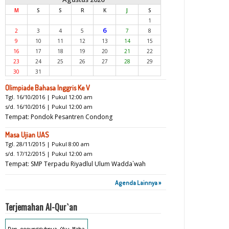
M
S
S
R
K
J
S
1
6
2
3
4
5
7
8
9
10
11
12
13
14
15
16
17
18
19
20
21
22
23
24
25
26
27
28
29
30
31
Olimpiade Bahasa Inggris Ke V
Tgl. 16/10/2016 | Pukul 12:00 am
s/d. 16/10/2016 | Pukul 12:00 am
Tempat: Pondok Pesantren Condong
Masa Ujian UAS
Tgl. 28/11/2015 | Pukul 8:00 am
s/d. 17/12/2015 | Pukul 12:00 am
Tempat: SMP Terpadu Riyadlul Ulum Wadda`wah
Agenda Lainnya »
Terjemahan Al-Qur`an