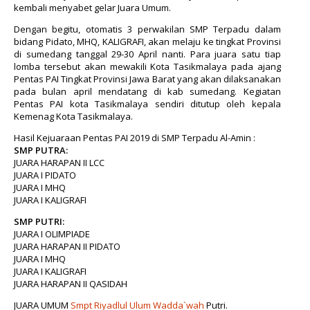
kembali menyabet gelar Juara Umum.
Dengan begitu, otomatis 3 perwakilan SMP Terpadu dalam
bidang Pidato, MHQ, KALIGRAFI, akan melaju ke tingkat Provinsi
di sumedang tanggal 29-30 April nanti.
Para juara satu tiap
lomba tersebut akan mewakili Kota Tasikmalaya pada ajang
Pentas PAI Tingkat Provinsi Jawa Barat yang akan dilaksanakan
pada bulan april mendatang di kab sumedang. Kegiatan
Pentas PAI kota Tasikmalaya sendiri ditutup oleh kepala
Kemenag Kota Tasikmalaya.
Hasil Kejuaraan Pentas PAI 2019 di SMP Terpadu Al-Amin :
SMP PUTRA:
JUARA HARAPAN II LCC
JUARA I PIDATO
JUARA I MHQ
JUARA I KALIGRAFI
SMP PUTRI:
JUARA I OLIMPIADE
JUARA HARAPAN II PIDATO
JUARA I MHQ
JUARA I KALIGRAFI
JUARA HARAPAN II QASIDAH
JUARA UMUM
Smpt Riyadlul Ulum Wadda`wah
Putri.