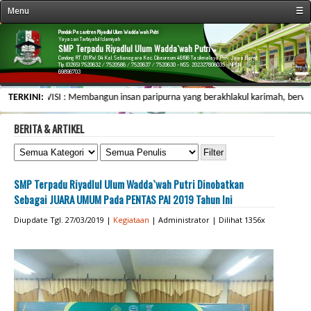
Menu
☰
« Beranda
Pondok Pesantren Riyadlul Ulum Wadda`wah Putri
Yayasan Tarbiyatul Islamiyah
SMP Terpadu Riyadlul Ulum Wadda`wah Putri
Profil Sekolah
Condong RT. 01 RW. 04 Kel. Setianegara Kec. Cibeureum 46196 Tasikmalaya Prov. Jawa Barat
Tlp. (0265) 7520632 / 7520586 / 7520637 / 7520630 - NSS: 202327806035 - NPSN:
69896703
Fasilitas Sekolah
TERKINI:
VISI : Membangun insan paripurna yang berakhlakul karimah, berwawasan
Kegiatan Sekolah
Data Personalia
BERITA & ARTIKEL
Menu Siswa
Informasi
SMP Terpadu Riyadlul Ulum Wadda`wah Putri Dinobatkan
Galeri & Arsip
Sebagai JUARA UMUM Pada PENTAS PAI 2019 Tahun Ini
Web Link
Diupdate Tgl. 27/03/2019 |
Kegiataan
| Administrator | Dilihat 1356x
Kontak Kami