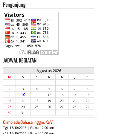
Pengunjung
JADWAL KEGIATAN
Agustus 2026
M
S
S
R
K
J
S
1
2
3
4
5
6
7
8
10
9
11
12
13
14
15
16
17
18
19
20
21
22
23
24
25
26
27
28
29
30
31
Olimpiade Bahasa Inggris Ke V
Tgl. 16/10/2016 | Pukul 12:00 am
s/d. 16/10/2016 | Pukul 12:00 am