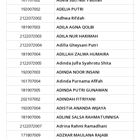
161707002
Adela Suci Nur Padilah
192007002
ADELIA PUTRI
2122072002
Adhwa Rifdah
181907003
ADILA AGNA QOLBI
2122072003
ADILA NUR HAKIMAH
2122072004
Adilla Gheysani Putri
181907004
ADILLAH ZALWA HUMAIRA
2122072005
Adinda Julfa Syahrotu Shita
192007003
ADINDA NOOR INSANI
161707004
Adinda Purnama Afifah
181907005
ADINDA PUTRI GUNAWAN
202107002
ADINDAH FITRIYANI
192007004
ADISTIA ANANDA WIJAYA
181907006
ADLINE SALSA RAHMATUNNISA
2122072007
Adrina Rahmi Ramadhani
171807009
ADZKAR MAULANA RAJABI