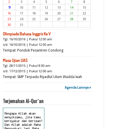
2
3
4
5
6
7
8
9
10
11
12
13
14
15
16
17
18
19
20
21
22
23
24
25
26
27
28
29
30
31
Olimpiade Bahasa Inggris Ke V
Tgl. 16/10/2016 | Pukul 12:00 am
s/d. 16/10/2016 | Pukul 12:00 am
Tempat: Pondok Pesantren Condong
Masa Ujian UAS
Tgl. 28/11/2015 | Pukul 8:00 am
s/d. 17/12/2015 | Pukul 12:00 am
Tempat: SMP Terpadu Riyadlul Ulum Wadda`wah
Agenda Lainnya »
Terjemahan Al-Qur`an