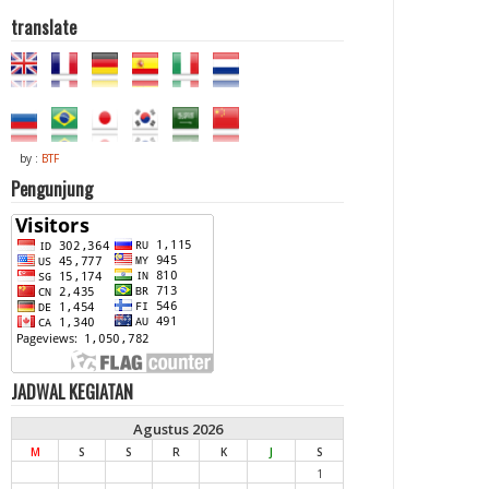
translate
by :
BTF
Pengunjung
JADWAL KEGIATAN
Agustus 2026
M
S
S
R
K
J
S
1