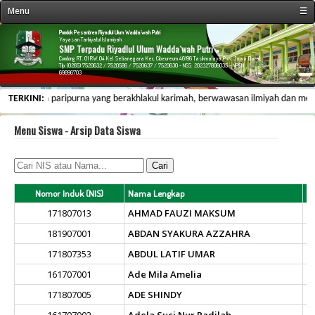
Menu
☰
« Beranda
Pondok Pesantren Riyadlul Ulum Wadda`wah Putri
Yayasan Tarbiyatul Islamiyah
SMP Terpadu Riyadlul Ulum Wadda`wah Putri
Profil Sekolah
Condong RT. 01 RW. 04 Kel. Setianegara Kec. Cibeureum 46196 Tasikmalaya Prov. Jawa Barat
Tlp. (0265) 7520632 / 7520586 / 7520637 / 7520630 - NSS: 202327806035 - NPSN:
69896703
Fasilitas Sekolah
un insan paripurna yang berakhlakul karimah, berwawasan ilmiyah dan memiliki d
TERKINI:
Kegiatan Sekolah
Data Personalia
Menu Siswa - Arsip Data Siswa
Menu Siswa
Informasi
Galeri & Arsip
Nomor Induk (NIS)
Nama Lengkap
L
171807013
AHMAD FAUZI MAKSUM
Web Link
181907001
ABDAN SYAKURA AZZAHRA
Kontak Kami
171807353
ABDUL LATIF UMAR
161707001
Ade Mila Amelia
171807005
ADE SHINDY