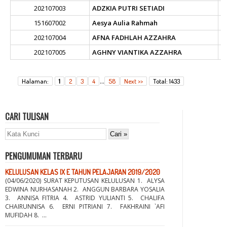
202107003
ADZKIA PUTRI SETIADI
151607002
Aesya Aulia Rahmah
202107004
AFNA FADHLAH AZZAHRA
202107005
AGHNY VIANTIKA AZZAHRA
...
Halaman:
1
2
3
4
58
Next >>
Total: 1433
CARI TULISAN
PENGUMUMAN TERBARU
KELULUSAN KELAS IX E TAHUN PELAJARAN 2019/2020
(04/06/2020) SURAT KEPUTUSAN KELULUSAN 1. ALYSA
EDWINA NURHASANAH 2. ANGGUN BARBARA YOSALIA
3. ANNISA FITRIA 4. ASTRID YULIANTI 5. CHALIFA
CHAIRUNNISA 6. ERNI PITRIANI 7. FAKHRAINI `AFI
MUFIDAH 8. ...