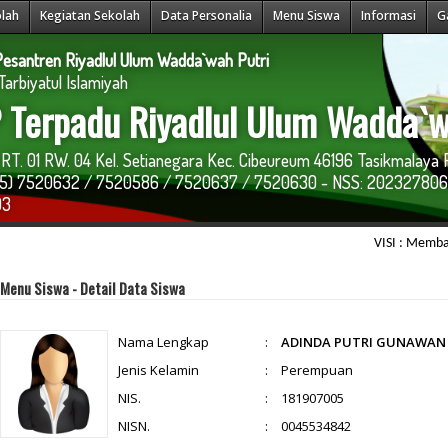
olah
Kegiatan Sekolah
Data Personalia
Menu Siswa
Informasi
G
esantren Riyadlul Ulum Wadda`wah Putri
arbiyatul Islamiyah
Terpadu Riyadlul Ulum Wadda`w
RT. 01 RW. 04 Kel. Setianegara Kec. Cibeureum 46196 Tasikmalaya 
265) 7520632 / 7520586 / 7520637 / 7520630 - NSS: 202327806
03
VISI : Membangun ins
Menu Siswa - Detail Data Siswa
Nama Lengkap
:
ADINDA PUTRI GUNAWAN
Jenis Kelamin
:
Perempuan
NIS.
:
181907005
NISN.
:
0045534842