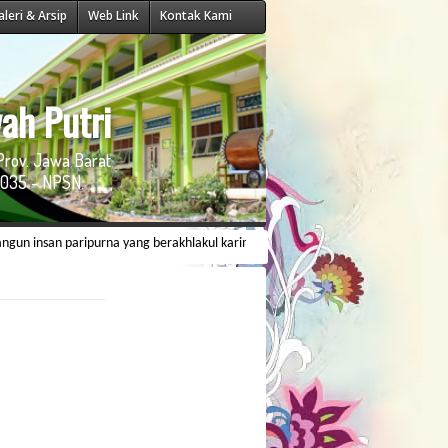
aleri & Arsip
Web Link
Kontak Kami
ah Putri
Prov. Jawa Barat
035 - NPSN:
an paripurna yang berakhlakul karimah, berwawasan ilmiyah dan memiliki daya sa