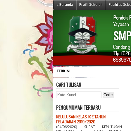
« Beranda
Profil Sekolah
Fasilitas Sek
Pondok P
Yayasan T
SMP 
Condong 
Tlp. (0
698967
TERKINI:
CARI TULISAN
PENGUMUMAN TERBARU
KELULUSAN KELAS IX E TAHUN
PELAJARAN 2019/2020
(04/06/2020) SURAT KEPUTUSAN