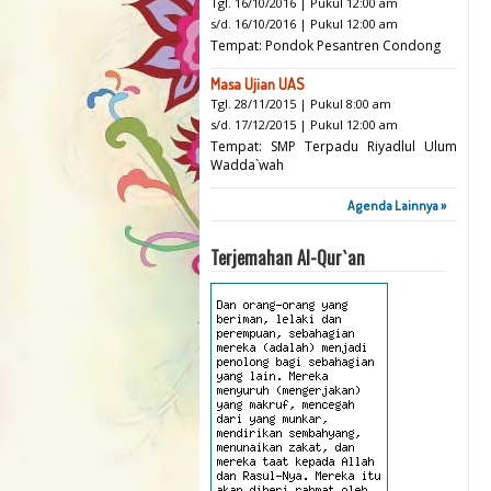
Tgl. 16/10/2016 | Pukul 12:00 am
s/d. 16/10/2016 | Pukul 12:00 am
Tempat: Pondok Pesantren Condong
Masa Ujian UAS
Tgl. 28/11/2015 | Pukul 8:00 am
s/d. 17/12/2015 | Pukul 12:00 am
Tempat: SMP Terpadu Riyadlul Ulum
Wadda`wah
Agenda Lainnya »
Terjemahan Al-Qur`an