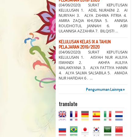
(04/06/2020) SURAT KEPUTUSAN
KELULUSAN 1. ADEL NURAENI 2. AI
NURIYAH 3. ALYA ZAHWA FITRIA 4.
AMIRA ZAQIA KHUSNA 5. ANNISA
ROUDHOTUL JANNAH 6. ASRI
ULANNISA AZZAHRA 7. BILQISTI ...
KELULUSAN KELAS IX A TAHUN
PELAJARAN 2019/2020
(04/06/2020) SURAT KEPUTUSAN
KELULUSAN 1. AISYAH NUR AULIYA
ISWANDI 2. AKHFA AULIYA
MALAKIYANA 3. ALYA FATTIYA HANIN
4. ALYA SALMA SALSABILA 5. AMADA
NUR HAFIDAH 6 . ...
Pengumuman Lainnya »
translate