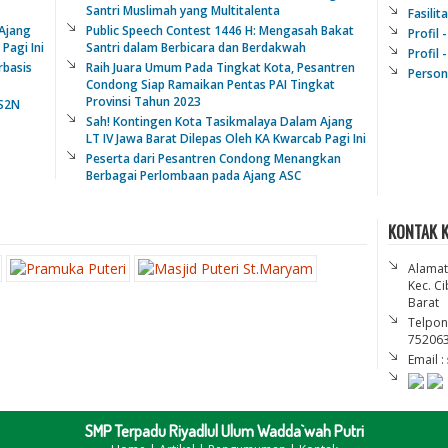
Santri Muslimah yang Multitalenta
Fasilit
Ajang
Public Speech Contest 1446 H: Mengasah Bakat
Profil 
Pagi Ini
Santri dalam Berbicara dan Berdakwah
Profil
rbasis
Raih Juara Umum Pada Tingkat Kota, Pesantren
Persona
Condong Siap Ramaikan Pentas PAI Tingkat
Provinsi Tahun 2023
LS2N
Sah! Kontingen Kota Tasikmalaya Dalam Ajang
LT IV Jawa Barat Dilepas Oleh KA Kwarcab Pagi Ini
Peserta dari Pesantren Condong Menangkan
Berbagai Perlombaan pada Ajang ASC
KONTAK 
Alamat
Kec. C
Barat
Telpon
752063
Email :
SMP Terpadu Riyadlul Ulum Wadda`wah Putri