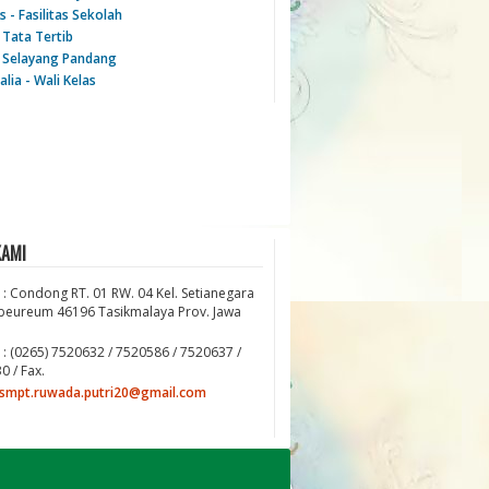
as - Fasilitas Sekolah
- Tata Tertib
 - Selayang Pandang
lia - Wali Kelas
KAMI
 : Condong RT. 01 RW. 04 Kel. Setianegara
ibeureum 46196 Tasikmalaya Prov. Jawa
 : (0265) 7520632 / 7520586 / 7520637 /
0 / Fax.
smpt.ruwada.putri20@gmail.com