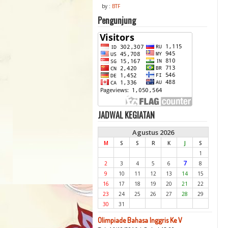
by :
BTF
Pengunjung
JADWAL KEGIATAN
Agustus 2026
M
S
S
R
K
J
S
1
7
2
3
4
5
6
8
9
10
11
12
13
14
15
16
17
18
19
20
21
22
23
24
25
26
27
28
29
30
31
Olimpiade Bahasa Inggris Ke V