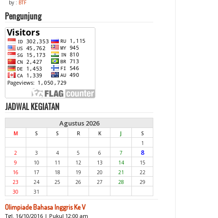
by :
BTF
Pengunjung
JADWAL KEGIATAN
Agustus 2026
M
S
S
R
K
J
S
1
8
2
3
4
5
6
7
9
10
11
12
13
14
15
16
17
18
19
20
21
22
23
24
25
26
27
28
29
30
31
Olimpiade Bahasa Inggris Ke V
Tgl. 16/10/2016 | Pukul 12:00 am