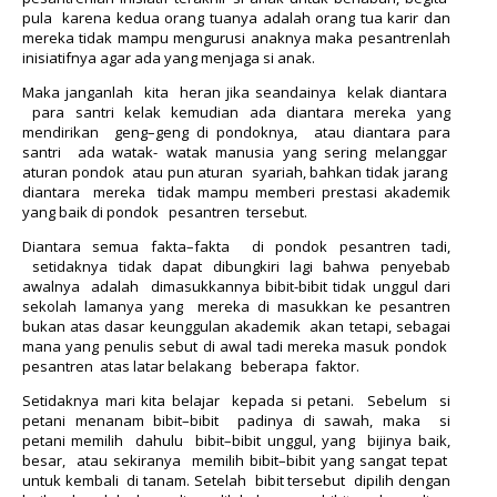
pula karena kedua orang tuanya adalah orang tua karir dan
mereka tidak mampu mengurusi anaknya maka pesantrenlah
inisiatifnya agar ada yang menjaga si anak.
Maka janganlah kita heran jika seandainya kelak diantara
para santri kelak kemudian ada diantara mereka yang
mendirikan geng–geng di pondoknya, atau diantara para
santri ada watak- watak manusia yang sering melanggar
aturan pondok atau pun aturan syariah, bahkan tidak jarang
diantara mereka tidak mampu memberi prestasi akademik
yang baik di pondok pesantren tersebut.
Diantara semua fakta–fakta di pondok pesantren tadi,
setidaknya tidak dapat dibungkiri lagi bahwa penyebab
awalnya adalah dimasukkannya bibit-bibit tidak unggul dari
sekolah lamanya yang mereka di masukkan ke pesantren
bukan atas dasar keunggulan akademik akan tetapi, sebagai
mana yang penulis sebut di awal tadi mereka masuk pondok
pesantren atas latar belakang beberapa faktor.
Setidaknya mari kita belajar kepada si petani. Sebelum si
petani menanam bibit–bibit padinya di sawah, maka si
petani memilih dahulu bibit–bibit unggul, yang bijinya baik,
besar, atau sekiranya memilih bibit–bibit yang sangat tepat
untuk kembali di tanam. Setelah bibit tersebut dipilih dengan