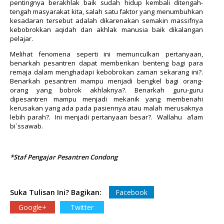
pentingnya berakhlak baik sudah hidup kembali ditengah-
tengah masyarakat kita, salah satu faktor yang menumbuhkan
kesadaran tersebut adalah dikarenakan semakin massifnya
kebobrokkan aqidah dan akhlak manusia baik dikalangan
pelajar.
Melihat fenomena seperti ini memunculkan pertanyaan,
benarkah pesantren dapat memberikan benteng bagi para
remaja dalam menghadapi kebobrokan zaman sekarang ini?.
Benarkah pesantren mampu menjadi bengkel bagi orang-
orang yang bobrok akhlaknya?. Benarkah guru-guru
dipesantren mampu menjadi mekanik yang membenahi
kerusakan yang ada pada pasiennya atau malah merusaknya
lebih parah?. Ini menjadi pertanyaan besar?. Wallahu a’lam
bi`ssawab.
*Staf Pengajar Pesantren Condong
Suka Tulisan Ini? Bagikan:
Facebook
Google+
Twitter