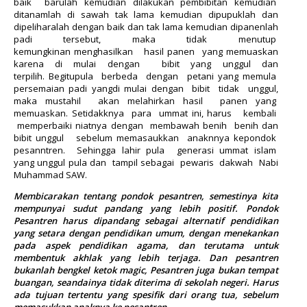
baik barulah kemudian dilakukan pembibitan kemudian
ditanamlah di sawah tak lama kemudian dipupuklah dan
dipeliharalah dengan baik dan tak lama kemudian dipanenlah
padi tersebut, maka tidak menutup
kemungkinan menghasilkan hasil panen yang memuaskan
karena di mulai dengan bibit yang unggul dan
terpilih. Begitupula berbeda dengan petani yang memula
persemaian padi yangdi mulai dengan bibit tidak unggul,
maka mustahil akan melahirkan hasil panen yang
memuaskan. Setidakknya para ummat ini, harus kembali
memperbaiki niatnya dengan membawah benih benih dan
bibit unggul sebelum memasaukkan anaknnya kepondok
pesanntren. Sehingga lahir pula generasi ummat islam
yang unggul pula dan tampil sebagai pewaris dakwah Nabi
Muhammad SAW.
Membicarakan tentang pondok pesantren, semestinya kita
mempunyai sudut pandang yang lebih positif. Pondok
Pesantren harus dipandang sebagai alternatif pendidikan
yang setara dengan pendidikan umum, dengan menekankan
pada aspek pendidikan agama, dan terutama untuk
membentuk akhlak yang lebih terjaga. Dan pesantren
bukanlah bengkel ketok magic, Pesantren juga bukan tempat
buangan, seandainya tidak diterima di sekolah negeri. Harus
ada tujuan tertentu yang spesifik dari orang tua, sebelum
memasukkan anaknya ke pesantren.