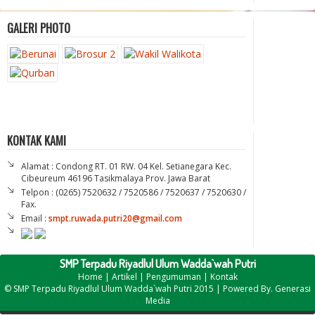
GALERI PHOTO
KONTAK KAMI
Alamat : Condong RT. 01 RW. 04 Kel. Setianegara Kec.
Cibeureum 46196 Tasikmalaya Prov. Jawa Barat
Telpon : (0265) 7520632 / 7520586 / 7520637 / 7520630 /
Fax.
Email :
smpt.ruwada.putri20@gmail.com
SMP Terpadu Riyadlul Ulum Wadda`wah Putri
Home
|
Artikel
|
Pengumuman
|
Kontak
©
SMP Terpadu Riyadlul Ulum Wadda`wah Putri
2015 | Powered By.
Generasi
Media