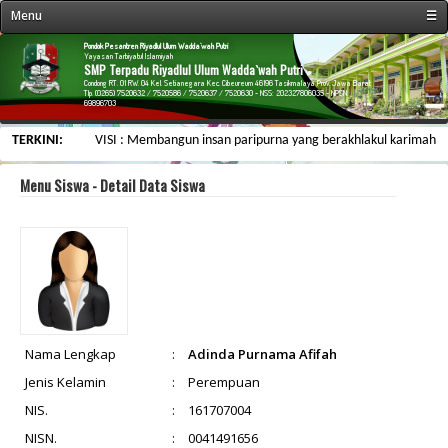
Menu
☰
« Beranda
Pondok Pesantren Riyadlul Ulum Wadda`wah Putri
Yayasan Tarbiyatul Islamiyah
SMP Terpadu Riyadlul Ulum Wadda`wah Putri
Profil Sekolah
Condong RT. 01 RW. 04 Kel. Setianegara Kec. Cibeureum 46196 Tasikmalaya Prov. Jawa Barat
Tlp. (0265) 7520632 / 7520586 / 7520637 / 7520630 - NSS: 202327806035 - NPSN:
69896703
Fasilitas Sekolah
TERKINI:
VISI : Membangun insan paripurna yang berakhlakul karimah, berw
Kegiatan Sekolah
Data Personalia
Menu Siswa - Detail Data Siswa
Menu Siswa
Informasi
Galeri & Arsip
Web Link
Kontak Kami
Nama Lengkap
:
Adinda Purnama Afifah
Jenis Kelamin
:
Perempuan
NIS.
:
161707004
NISN.
:
0041491656