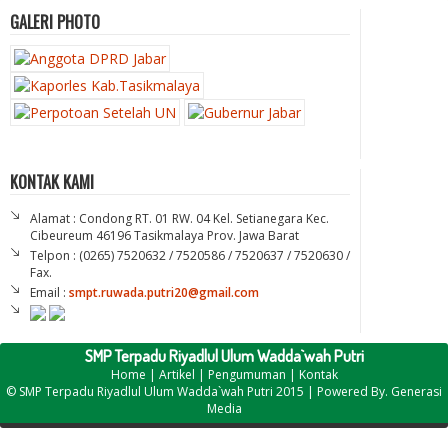
GALERI PHOTO
KONTAK KAMI
Alamat : Condong RT. 01 RW. 04 Kel. Setianegara Kec.
Cibeureum 46196 Tasikmalaya Prov. Jawa Barat
Telpon : (0265) 7520632 / 7520586 / 7520637 / 7520630 /
Fax.
Email :
smpt.ruwada.putri20@gmail.com
SMP Terpadu Riyadlul Ulum Wadda`wah Putri
Home
|
Artikel
|
Pengumuman
|
Kontak
©
SMP Terpadu Riyadlul Ulum Wadda`wah Putri
2015 | Powered By.
Generasi
Media