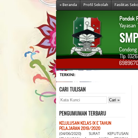
« Beranda
Profil Sekolah
Fasilitas Sek
Pondok P
Yayasan T
SMP 
Condong 
Tlp. (0
698967
TERKINI:
CARI TULISAN
PENGUMUMAN TERBARU
KELULUSAN KELAS IX E TAHUN
PELAJARAN 2019/2020
(04/06/2020) SURAT KEPUTUSAN