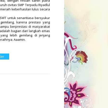
swa, dengan rincian santri
putra
eluruh civitas SMP Terpadu Riyadlul
N
meraih keberhasilan lulus secara
 SWT untuk senantiasa bersyukur
gemilang, karena prestasi yang
mampu berprestasi di masyarakat
adalah bagian dari langkah emas
yang lebih gemilang di jenjang
eraihnya. Aaamin.
ter