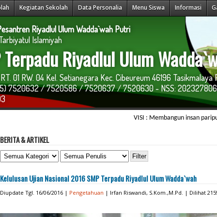
olah
Kegiatan Sekolah
Data Personalia
Menu Siswa
Informasi
G
esantren Riyadlul Ulum Wadda`wah Putri
arbiyatul Islamiyah
Terpadu Riyadlul Ulum Wadda`w
RT. 01 RW. 04 Kel. Setianegara Kec. Cibeureum 46196 Tasikmalaya 
265) 7520632 / 7520586 / 7520637 / 7520630 - NSS: 202327806
03
VISI : Membangun insan paripurna yang 
BERITA & ARTIKEL
Kelulusan Ujian Nasional 2016 SMP Terpadu Riyadlul Ulum Wadda`wah
Diupdate Tgl. 16/06/2016 |
Pengetahuan
| Irfan Riswandi, S.Kom.,M.Pd. | Dilihat 215