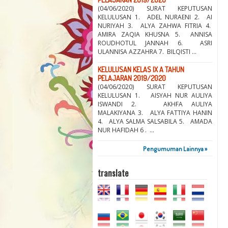
(04/06/2020) SURAT KEPUTUSAN
KELULUSAN 1. ADEL NURAENI 2. AI
NURIYAH 3. ALYA ZAHWA FITRIA 4.
AMIRA ZAQIA KHUSNA 5. ANNISA
ROUDHOTUL JANNAH 6. ASRI
ULANNISA AZZAHRA 7. BILQISTI ...
KELULUSAN KELAS IX A TAHUN
PELAJARAN 2019/2020
(04/06/2020) SURAT KEPUTUSAN
KELULUSAN 1. AISYAH NUR AULIYA
ISWANDI 2. AKHFA AULIYA
MALAKIYANA 3. ALYA FATTIYA HANIN
4. ALYA SALMA SALSABILA 5. AMADA
NUR HAFIDAH 6 . ...
Pengumuman Lainnya »
translate