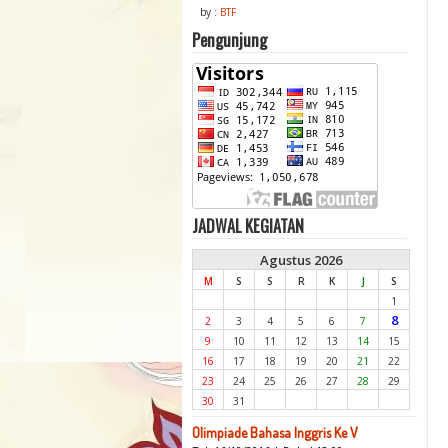
by :
BTF
Pengunjung
JADWAL KEGIATAN
Agustus 2026
M
S
S
R
K
J
S
1
8
2
3
4
5
6
7
9
10
11
12
13
14
15
16
17
18
19
20
21
22
23
24
25
26
27
28
29
30
31
Olimpiade Bahasa Inggris Ke V