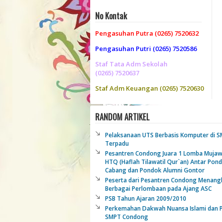
No Kontak
Pengasuhan Putra (0265) 7520632
Pengasuhan Putri (0265) 7520586
Staf Tata Adm Sekolah
(0265) 7520637
Staf Adm Keuangan (0265) 7520630
RANDOM ARTIKEL
Pelaksanaan UTS Berbasis Komputer di 
Terpadu
Pesantren Condong Juara 1 Lomba Muja
HTQ (Haflah Tilawatil Qur`an) Antar Pon
Cabang dan Pondok Alumni Gontor
Peserta dari Pesantren Condong Menang
Berbagai Perlombaan pada Ajang ASC
PSB Tahun Ajaran 2009/2010
Perkemahan Dakwah Nuansa Islami dan 
SMPT Condong