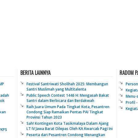
BERITA LAINNYA
RADOM P
SMP
Festival Santriwati Sholihah 2025: Membangun
Persona
Santri Muslimah yang Multitalenta
Kegiata
wadah
Public Speech Contest 1446 H: Mengasah Bakat
Menu-s
dok
Santri dalam Berbicara dan Berdakwah
Profil 
Raih Juara Umum Pada Tingkat Kota, Pesantren
Kegiat
kan
Condong Siap Ramaikan Pentas PAI Tingkat
Provinsi Tahun 2023
Sah! Kontingen Kota Tasikmalaya Dalam Ajang
LT IV Jawa Barat Dilepas Oleh KA Kwarcab Pagi Ini
PKPS
Peserta dari Pesantren Condong Menangkan