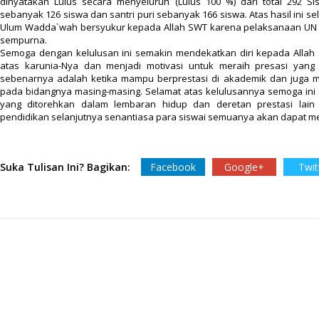
dinyatakan Lulus secara menyeluruh (Lulus 100 %) dari total 292 Si
sebanyak 126 siswa dan santri puri sebanyak 166 siswa.
Atas hasil ini s
Ulum Wadda`wah bersyukur kepada Allah SWT karena pelaksanaan U
sempurna.
Semoga dengan kelulusan ini semakin mendekatkan diri kepada Allah
atas karunia-Nya dan menjadi motivasi untuk meraih presasi yang 
sebenarnya adalah ketika mampu berprestasi di akademik dan juga 
pada bidangnya masing-masing. Selamat atas kelulusannya semoga ini 
yang ditorehkan dalam lembaran hidup dan deretan prestasi lain 
pendidikan selanjutnya senantiasa para siswai semuanya akan dapat m
Suka Tulisan Ini? Bagikan:
Facebook
Google+
Twit