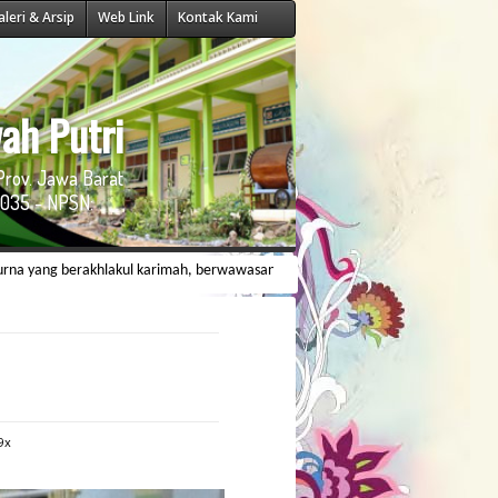
aleri & Arsip
Web Link
Kontak Kami
ah Putri
Prov. Jawa Barat
035 - NPSN:
berakhlakul karimah, berwawasan ilmiyah dan memiliki daya saing dalam menghada
9x