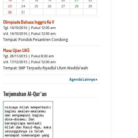
23
24
25
26
27
28
29
30
31
Olimpiade Bahasa Inggris Ke V
Tgl. 16/10/2016 | Pukul 12:00 am
s/d. 16/10/2016 | Pukul 12:00 am
Tempat: Pondok Pesantren Condong
Masa Ujian UAS
Tgl. 28/11/2015 | Pukul 8:00 am
s/d. 17/12/2015 | Pukul 12:00 am
Tempat: SMP Terpadu Riyadlul Ulum Wadda`wah
Agenda Lainnya »
Terjemahan Al-Qur`an