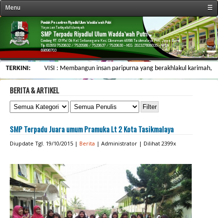
Menu
☰
« Beranda
Pondok Pesantren Riyadlul Ulum Wadda`wah Putri
Yayasan Tarbiyatul Islamiyah
SMP Terpadu Riyadlul Ulum Wadda`wah Putri
Profil Sekolah
Condong RT. 01 RW. 04 Kel. Setianegara Kec. Cibeureum 46196 Tasikmalaya Prov. Jawa Barat
Tlp. (0265) 7520632 / 7520586 / 7520637 / 7520630 - NSS: 202327806035 - NPSN:
69896703
Fasilitas Sekolah
TERKINI:
VISI : Membangun insan paripurna yang berakhlakul karimah, berwaw
Kegiatan Sekolah
Data Personalia
BERITA & ARTIKEL
Menu Siswa
Informasi
SMP Terpadu Juara umum Pramuka Lt 2 Kota Tasikmalaya
Galeri & Arsip
Diupdate Tgl. 19/10/2015 |
Berita
| Administrator | Dilihat 2399x
Web Link
Kontak Kami