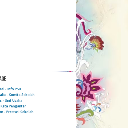
AGE
si - Info PSB
alia - Komite Sekolah
as - Unit Usaha
- Kata Pengantar
an - Prestasi Sekolah