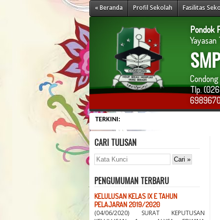
« Beranda
Profil Sekolah
Fasilitas Sek
Pondok P
Yayasan T
SMP 
Condong 
Tlp. (0
698967
TERKINI:
CARI TULISAN
PENGUMUMAN TERBARU
KELULUSAN KELAS IX E TAHUN
PELAJARAN 2019/2020
(04/06/2020) SURAT KEPUTUSAN