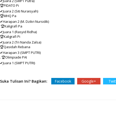
✔Juara 2 (SMPT Putra)
🏆PIDATO Pi
✔Juara 2 (Siti Nuraisyah)
🏆MHQ Pa
✔Harapan 2 (M. Dzikri Nursidik)
🏆Kaligrafi Pa
✔Juara 1 (Rasyid Ridha)
🏆Kaligrafi Pi
✔Juara 2 (Tri Nanda Zalsa)
🏆Qasidah Rebana
✔Harapan 3 (SMPT PUTRI)
. 🏆Olimpiade PAI
✔Juara 1 (SMPT PUTRI)
Suka Tulisan Ini? Bagikan:
Facebook
Google+
Twit