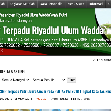
olah
Kegiatan Sekolah
Data Personalia
Menu Siswa
Informasi
G
esantren Riyadlul Ulum Wadda`wah Putri
arbiyatul Islamiyah
Terpadu Riyadlul Ulum Wadda`w
RT. 01 RW. 04 Kel. Setianegara Kec. Cibeureum 46196 Tasikmalaya 
265) 7520632 / 7520586 / 7520637 / 7520630 - NSS: 202327806
03
VISI : Membangun ins
BERITA & ARTIKEL
SMP Terpadu Putri Juara Umum Pada PENTAS PAI 2018 Tingkat Kota Tasikm
Diupdate Tgl. 03/04/2018 |
Kegiataan
| Administrator | Dilihat 1906x