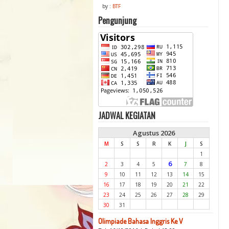
by :
BTF
Pengunjung
JADWAL KEGIATAN
Agustus 2026
M
S
S
R
K
J
S
1
6
2
3
4
5
7
8
9
10
11
12
13
14
15
16
17
18
19
20
21
22
23
24
25
26
27
28
29
30
31
Olimpiade Bahasa Inggris Ke V