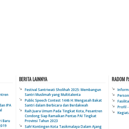
BERITA LAINNYA
RADOM P
Festival Santriwati Sholihah 2025: Membangun
Informa
ntren
Santri Muslimah yang Multitalenta
Person
Public Speech Contest 1446 H: Mengasah Bakat
Fasilit
dan IPA
Santri dalam Berbicara dan Berdakwah
Profil 
al
Raih Juara Umum Pada Tingkat Kota, Pesantren
Kegiat
Condong Siap Ramaikan Pentas PAI Tingkat
i Baru
Provinsi Tahun 2023
2019
Sah! Kontingen Kota Tasikmalaya Dalam Ajang