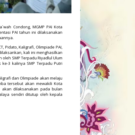
dda`wah Condong, MGMP PAI Kota
tasi PAI tahun ini dilaksanakan
raannya.
CT, Pidato, Kaligrafi, Olimpiade PAI,
dilaksankan, kali ini menghasilkan
n oleh SMP Terpadu Riyadlul Ulum
 ke-3 kalinya SMP Terpadu Putri
ligrafi dan Olimpiade akan melaju
omba tersebut akan mewakili Kota
ng akan dilaksanakan pada bulan
aya sendiri ditutup oleh kepala