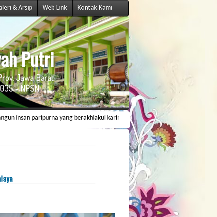
aleri & Arsip
Web Link
Kontak Kami
ah Putri
Prov. Jawa Barat
035 - NPSN:
an paripurna yang berakhlakul karimah, berwawasan ilmiyah dan memiliki daya s
alaya