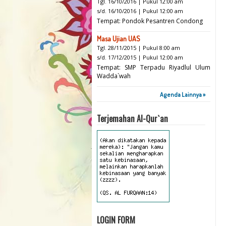
Tgl. 16/10/2016 | Pukul 12:00 am
s/d. 16/10/2016 | Pukul 12:00 am
Tempat: Pondok Pesantren Condong
Masa Ujian UAS
Tgl. 28/11/2015 | Pukul 8:00 am
s/d. 17/12/2015 | Pukul 12:00 am
Tempat: SMP Terpadu Riyadlul Ulum
Wadda`wah
Agenda Lainnya »
Terjemahan Al-Qur`an
LOGIN FORM