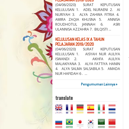
(04/06/2020) SURAT KEPUTUSAN
KELULUSAN 1. ADEL NURAENI 2. AI
NURIYAH 3. ALYA ZAHWA FITRIA 4.
AMIRA ZAQIA KHUSNA 5. ANNISA
ROUDHOTUL JANNAH 6. ASRI
ULANNISA AZZAHRA 7. BILQISTI ...
KELULUSAN KELAS IX A TAHUN
PELAJARAN 2019/2020
(04/06/2020) SURAT KEPUTUSAN
KELULUSAN 1. AISYAH NUR AULIYA
ISWANDI 2. AKHFA AULIYA
MALAKIYANA 3. ALYA FATTIYA HANIN
4. ALYA SALMA SALSABILA 5. AMADA
NUR HAFIDAH 6 . ...
Pengumuman Lainnya »
translate