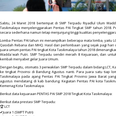
Sabtu, 24 Maret 2018 bertempat di SMP Terpadu Riyadlul Ulum Wa
Tasikmalaya menyelenggarakan Pentas PAI Tingkat SMP tahun 2018. Pen
secara sederhana namun tetap menjunjung tinggi kualitas penyelengga
Lomba Pentas PAI tahun ini menampilkan beberapa mata lomba, yaitu
L
Qasidah Rebana dan MHQ
. Hasil dari perlombaan yang sejak pagi hari 
juara umum pentas PAI tingkat Kota Tasikmalaya tahun 2018 dimenangka
Wadda`wah Putri
.
SMP Terpadu sendiri meraih 8 Kejuaraan, dan untuk
kembali menyabet gelar Juara Umum.
Dengan begitu, otomatis 3 perwakilan SMP Terpadu dalam bidang LCT, Ka
ke tingkat Provinsi di Bandung Agustus nanti.
Para juara satu tiap l
Tasikmalaya pada ajang Pentas PAI Tingkat Provinsi Jawa Barat ya
agustus mendatang di kab bandung. Kegiatan Pentas PAI kota Tasikmal
Kemenag Kota Tasikmalaya.
Berikut data kejuaraan PENTAS PAI SMP 2018 Tingkat Kota Tasikmalaya:
Berikut data prestasi SMP Terpadu:
🏆 LCT
✔Juara 1 (SMPT Putri)