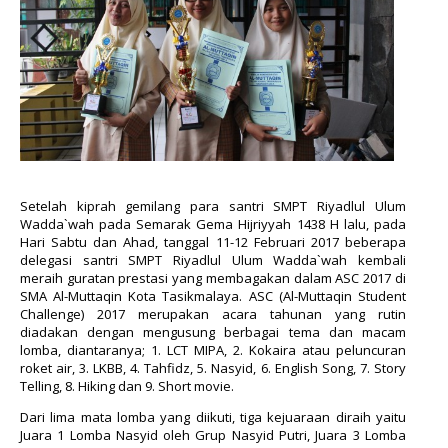
Setelah kiprah gemilang para santri SMPT Riyadlul Ulum
Wadda`wah pada Semarak Gema Hijriyyah 1438 H lalu, pada
Hari Sabtu dan Ahad, tanggal 11-12 Februari 2017 beberapa
delegasi santri SMPT Riyadlul Ulum Wadda`wah kembali
meraih guratan prestasi yang membagakan dalam ASC 2017 di
SMA Al-Muttaqin Kota Tasikmalaya. ASC (Al-Muttaqin Student
Challenge) 2017 merupakan acara tahunan yang rutin
diadakan dengan mengusung berbagai tema dan macam
lomba, diantaranya; 1. LCT MIPA, 2. Kokaira atau peluncuran
roket air, 3. LKBB, 4. Tahfidz, 5. Nasyid, 6. English Song, 7. Story
Telling, 8. Hiking dan 9. Short movie.
Dari lima mata lomba yang diikuti, tiga kejuaraan diraih yaitu
Juara 1 Lomba Nasyid oleh Grup Nasyid Putri, Juara 3 Lomba