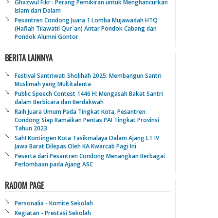
Ghazwul Fikr : Perang Pemikiran untuk Menghancurkan
Islam dari Dalam
Pesantren Condong Juara 1 Lomba Mujawadah HTQ
(Haflah Tilawatil Qur`an) Antar Pondok Cabang dan
Pondok Alumni Gontor
BERITA LAINNYA
Festival Santriwati Sholihah 2025: Membangun Santri
Muslimah yang Multitalenta
Public Speech Contest 1446 H: Mengasah Bakat Santri
dalam Berbicara dan Berdakwah
Raih Juara Umum Pada Tingkat Kota, Pesantren
Condong Siap Ramaikan Pentas PAI Tingkat Provinsi
Tahun 2023
Sah! Kontingen Kota Tasikmalaya Dalam Ajang LT IV
Jawa Barat Dilepas Oleh KA Kwarcab Pagi Ini
Peserta dari Pesantren Condong Menangkan Berbagai
Perlombaan pada Ajang ASC
RADOM PAGE
Personalia - Komite Sekolah
Kegiatan - Prestasi Sekolah