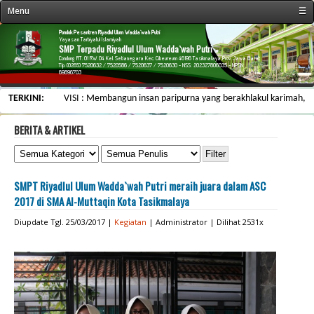
Menu
☰
« Beranda
Pondok Pesantren Riyadlul Ulum Wadda`wah Putri
Yayasan Tarbiyatul Islamiyah
SMP Terpadu Riyadlul Ulum Wadda`wah Putri
Profil Sekolah
Condong RT. 01 RW. 04 Kel. Setianegara Kec. Cibeureum 46196 Tasikmalaya Prov. Jawa Barat
Tlp. (0265) 7520632 / 7520586 / 7520637 / 7520630 - NSS: 202327806035 - NPSN:
69896703
Fasilitas Sekolah
TERKINI:
VISI : Membangun insan paripurna yang berakhlakul karimah, berwaw
Kegiatan Sekolah
Data Personalia
BERITA & ARTIKEL
Menu Siswa
Informasi
SMPT Riyadlul Ulum Wadda`wah Putri meraih juara dalam ASC
Galeri & Arsip
2017 di SMA Al-Muttaqin Kota Tasikmalaya
Web Link
Diupdate Tgl. 25/03/2017 |
Kegiatan
| Administrator | Dilihat 2531x
Kontak Kami