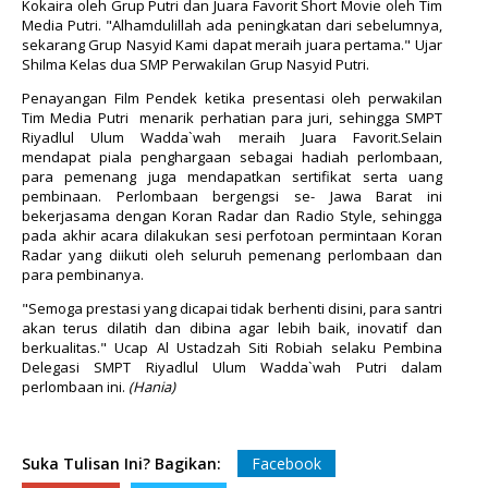
Kokaira oleh Grup Putri dan Juara Favorit Short Movie oleh Tim
Media Putri. "Alhamdulillah ada peningkatan dari sebelumnya,
sekarang Grup Nasyid Kami dapat meraih juara pertama." Ujar
Shilma Kelas dua SMP Perwakilan Grup Nasyid Putri.
Penayangan Film Pendek ketika presentasi oleh perwakilan
Tim Media Putri menarik perhatian para juri, sehingga SMPT
Riyadlul Ulum Wadda`wah meraih Juara Favorit.Selain
mendapat piala penghargaan sebagai hadiah perlombaan,
para pemenang juga mendapatkan sertifikat serta uang
pembinaan. Perlombaan bergengsi se- Jawa Barat ini
bekerjasama dengan Koran Radar dan Radio Style, sehingga
pada akhir acara dilakukan sesi perfotoan permintaan Koran
Radar yang diikuti oleh seluruh pemenang perlombaan dan
para pembinanya.
"Semoga prestasi yang dicapai tidak berhenti disini, para santri
akan terus dilatih dan dibina agar lebih baik, inovatif dan
berkualitas." Ucap Al Ustadzah Siti Robiah selaku Pembina
Delegasi SMPT Riyadlul Ulum Wadda`wah Putri dalam
perlombaan ini.
(Hania)
Suka Tulisan Ini? Bagikan:
Facebook