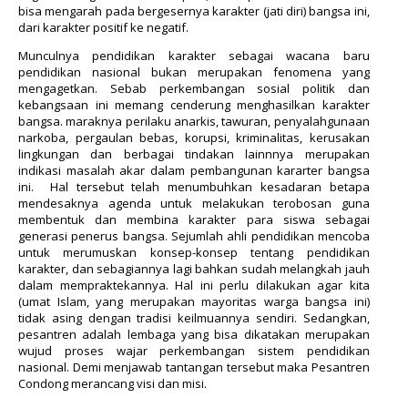
bisa mengarah pada bergesernya karakter (jati diri) bangsa ini,
dari karakter positif ke negatif.
Munculnya pendidikan karakter sebagai wacana baru
pendidikan nasional bukan merupakan fenomena yang
mengagetkan. Sebab perkembangan sosial politik dan
kebangsaan ini memang cenderung menghasilkan karakter
bangsa. maraknya perilaku anarkis, tawuran, penyalahgunaan
narkoba, pergaulan bebas, korupsi, kriminalitas, kerusakan
lingkungan dan berbagai tindakan lainnnya merupakan
indikasi masalah akar dalam pembangunan kararter bangsa
ini. Hal tersebut telah menumbuhkan kesadaran betapa
mendesaknya agenda untuk melakukan terobosan guna
membentuk dan membina karakter para siswa sebagai
generasi penerus bangsa. Sejumlah ahli pendidikan mencoba
untuk merumuskan konsep-konsep tentang pendidikan
karakter, dan sebagiannya lagi bahkan sudah melangkah jauh
dalam mempraktekannya. Hal ini perlu dilakukan agar kita
(umat Islam, yang merupakan mayoritas warga bangsa ini)
tidak asing dengan tradisi keilmuannya sendiri. Sedangkan,
pesantren adalah lembaga yang bisa dikatakan merupakan
wujud proses wajar perkembangan sistem pendidikan
nasional.
Demi menjawab tantangan tersebut maka Pesantren
Condong merancang visi dan misi.