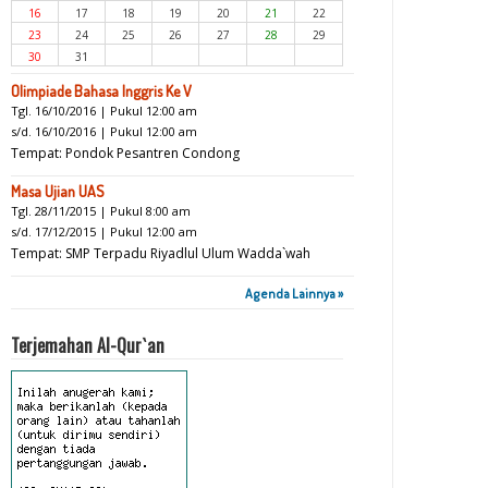
16
17
18
19
20
21
22
23
24
25
26
27
28
29
30
31
Olimpiade Bahasa Inggris Ke V
Tgl. 16/10/2016 | Pukul 12:00 am
s/d. 16/10/2016 | Pukul 12:00 am
Tempat: Pondok Pesantren Condong
Masa Ujian UAS
Tgl. 28/11/2015 | Pukul 8:00 am
s/d. 17/12/2015 | Pukul 12:00 am
Tempat: SMP Terpadu Riyadlul Ulum Wadda`wah
Agenda Lainnya »
Terjemahan Al-Qur`an