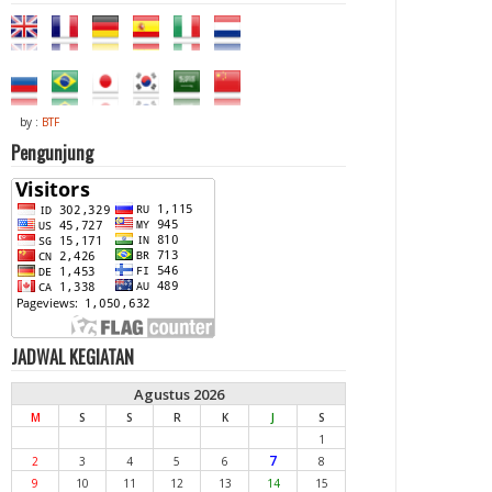
by :
BTF
Pengunjung
JADWAL KEGIATAN
Agustus 2026
M
S
S
R
K
J
S
1
7
2
3
4
5
6
8
9
10
11
12
13
14
15