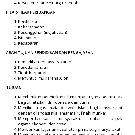
Kesejahteraan Keluarga Pondok
PILAR-PILAR PERJUANGAN
Keikhlasan
Kebersamaan
Kesungguhan(mujahadah)
Istiqomah
Kesabaran
ARAH TUJUAN PENDIDIKAN DAN PENGAJARAN
Pendidikan kemasyarakatan
Kesederhanaan
Tidak berpartai
Menuntut ilmu karena Alloh
TUJUAN
Memberikan pendidikan islam terpadu yang berkualitas
bagi umat islam di indonesia dan dunia
Memikul tugas mulia dakwah islam bagi masyarakat
dengan dilandasi nilai amar ma`ruf nahi munkar
Memperdayakan masyarakat dalam aspek
agama,ekonomi dan sosial
Menberikan layanan kesehatan prima bagi masyarakat
Memperkuat lini perekonomian lembaga sebagai modal