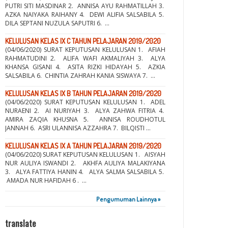
PUTRI SITI MASDINAR 2. ANNISA AYU RAHMATILLAH 3.
AZKA NAIYAKA RAIHANY 4. DEWI ALIFIA SALSABILA 5.
DILA SEPTANI NUZULA SAPUTRI 6. ...
KELULUSAN KELAS IX C TAHUN PELAJARAN 2019/2020
(04/06/2020) SURAT KEPUTUSAN KELULUSAN 1. AFIAH
RAHMATUDINI 2. ALIFA WAFI AKMALIYAH 3. ALYA
KHANSA GISANI 4. ASITA RIZKI HIDAYAH 5. AZKIA
SALSABILA 6. CHINTIA ZAHRAH KANIA SISWAYA 7. ...
KELULUSAN KELAS IX B TAHUN PELAJARAN 2019/2020
(04/06/2020) SURAT KEPUTUSAN KELULUSAN 1. ADEL
NURAENI 2. AI NURIYAH 3. ALYA ZAHWA FITRIA 4.
AMIRA ZAQIA KHUSNA 5. ANNISA ROUDHOTUL
JANNAH 6. ASRI ULANNISA AZZAHRA 7. BILQISTI ...
KELULUSAN KELAS IX A TAHUN PELAJARAN 2019/2020
(04/06/2020) SURAT KEPUTUSAN KELULUSAN 1. AISYAH
NUR AULIYA ISWANDI 2. AKHFA AULIYA MALAKIYANA
3. ALYA FATTIYA HANIN 4. ALYA SALMA SALSABILA 5.
AMADA NUR HAFIDAH 6 . ...
Pengumuman Lainnya »
translate