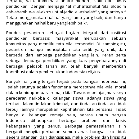
Terpadu, yaitu kombinasi antara modern, salfi dan dinas
pendidikan. Dengan menjaga “al muhafazhatul ‘ala alqadim
ash-shahih wa al-akhzu bi al-jadid al-ashalah” yang artinya “
Tetap menggunakan hal-hal yang lama yang baik, dan hanya
menggunakan halhal baru yang lebih baik”.
Pondok pesantren sebagai bagian integral dari institusi
pendidikan berbasis masyarakat merupakan sebuah
komunitas yang memiliki tata nilai tersendiri. Di samping itu,
pesantren mampu menciptakan tata tertib yang unik, dan
berbeda dari lembaga pendidikan yang lain. Peran serta
sebagai lembaga pendidikan yang luas penyebarannya di
berbagai pelosok tanah air, telah banyak memberikan
kontribusi dalam pembentukan Indonesia religius.
Banyak hal yang tengah terjadi pada bangsa indonesia ini,
salah satunya adalah fenomena merosotnya nilai-nilai moral
dalam kehidupan para remaja kita. Tawuran pelajar, maraknya
peredaran narkoba di kalangan siswa, adanya siswa yang
terlibat dalam tindakan kriminal, dan tindakan-tindakan tidak
terpuji lainnya merupakan keprihatinan kita bersama. Tidak
hanya di kalangan remaja saja, secara umum bangsa
Indonesia dihadapkan berbagai problem dan krisis
kebangsaan yang serius. Berbagai permasalahan silih
berganti menyita perhatian semua anak bangsa. Jika tidak
segera ditangani dan diantisipasi, maka problem dan krisis itu