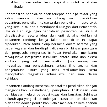
lmu bukan untuk ilmu, tetapi ilmu untuk amal dan
ibadah.
Keberhasilan pendidikan tidak terlepas dari tiga faktor yang
saling menopang dan mendukung, yaitu pendidikan
pesantren, pendidikan keluarga dan pendidikan masyarakat,
yang semua itu harus mendapat dukungan dari Pemerintah.
Bila di luar lingkungan pendidikan pesantren hal ini sulit
direalisasikan secara ideal dan optimal, alhamdulillah di
pesantren condong, ketiga faktor pendidikan ini dapat
dipadukan. Para santri hidup bersama dalam asrama yang
padat kegiatan dan berdisiplin, dibawah bimbingan para guru
dan pengasuh. Integralitas Tri Pusat Pendidikan membantu
terwujudnya integralitas kurikulum antara intra dan ekstra
kurikuler yang saling menguatkan. Juga mewujudkan
Integralitas ilmu pengatahuan, antara ilmu agama dan
pengetahuan umum yang tidak terdikotomikan, serta
menciptakan integralitas antara ilmu dan amal dalam
kehidupan.
Pesantren Condong menerapkan totalitas pendidikan dengan
mengandalkan keteladanan, penciptaan lingkungan dan
pembiasaan melalui berbagai tugas dan kegiatan. Sehingga
seluruh apa yang dilihat, didengar, dirasakan dan dikerjakan
oleh santri adalah pendidikan. Selain menjadikan keteladanan