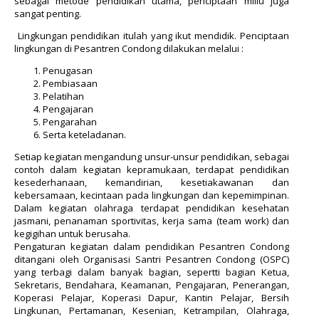
sebagai metode pendidikan utama, penciptaan miliu juga
sangat penting.
Lingkungan pendidikan itulah yang ikut mendidik. Penciptaan
lingkungan di Pesantren Condong dilakukan melalui :
Penugasan
Pembiasaan
Pelatihan
Pengajaran
Pengarahan
Serta keteladanan.
Setiap kegiatan mengandung unsur-unsur pendidikan, sebagai
contoh dalam kegiatan kepramukaan, terdapat pendidikan
kesederhanaan, kemandirian, kesetiakawanan dan
kebersamaan, kecintaan pada lingkungan dan kepemimpinan.
Dalam kegiatan olahraga terdapat pendidikan kesehatan
jasmani, penanaman sportivitas, kerja sama (team work) dan
kegigihan untuk berusaha.
Pengaturan kegiatan dalam pendidikan Pesantren Condong
ditangani oleh Organisasi Santri Pesantren Condong (OSPC)
yang terbagi dalam banyak bagian, sepertti bagian Ketua,
Sekretaris, Bendahara, Keamanan, Pengajaran, Penerangan,
Koperasi Pelajar, Koperasi Dapur, Kantin Pelajar, Bersih
Lingkunan, Pertamanan, Kesenian, Ketrampilan, Olahraga,