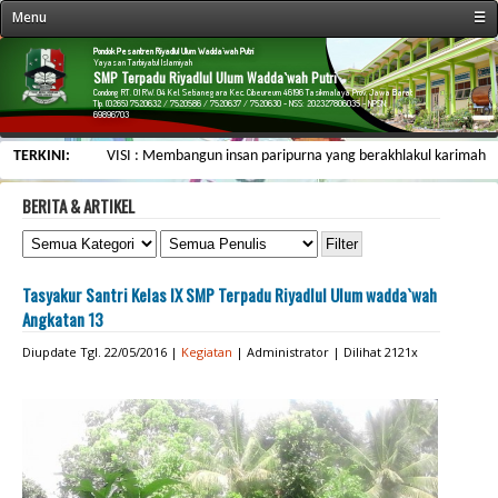
Menu
☰
« Beranda
Pondok Pesantren Riyadlul Ulum Wadda`wah Putri
Yayasan Tarbiyatul Islamiyah
SMP Terpadu Riyadlul Ulum Wadda`wah Putri
Profil Sekolah
Condong RT. 01 RW. 04 Kel. Setianegara Kec. Cibeureum 46196 Tasikmalaya Prov. Jawa Barat
Tlp. (0265) 7520632 / 7520586 / 7520637 / 7520630 - NSS: 202327806035 - NPSN:
69896703
Fasilitas Sekolah
TERKINI:
VISI : Membangun insan paripurna yang berakhlakul karimah, berwa
Kegiatan Sekolah
Data Personalia
BERITA & ARTIKEL
Menu Siswa
Informasi
Tasyakur Santri Kelas IX SMP Terpadu Riyadlul Ulum wadda`wah
Galeri & Arsip
Angkatan 13
Web Link
Diupdate Tgl. 22/05/2016 |
Kegiatan
| Administrator | Dilihat 2121x
Kontak Kami