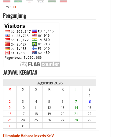
by :
BTF
Pengunjung
JADWAL KEGIATAN
Agustus 2026
M
S
S
R
K
J
S
1
8
2
3
4
5
6
7
9
10
11
12
13
14
15
16
17
18
19
20
21
22
23
24
25
26
27
28
29
30
31
Olimpiade Bahasa Inggris Ke V