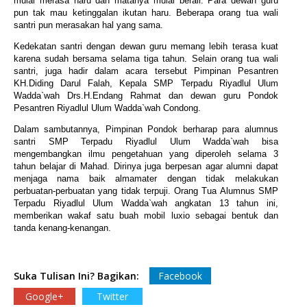
mulai merasa haru dan matanya mulai berair. Para dewan guru
pun tak mau ketinggalan ikutan haru. Beberapa orang tua wali
santri pun merasakan hal yang sama.
Kedekatan santri dengan dewan guru memang lebih terasa kuat
karena sudah bersama selama tiga tahun.
Selain orang tua wali
santri, juga hadir dalam acara tersebut Pimpinan Pesantren
KH.Diding Darul Falah, Kepala SMP Terpadu Riyadlul Ulum
Wadda`wah Drs.H.Endang Rahmat dan dewan guru Pondok
Pesantren Riyadlul Ulum Wadda`wah Condong.
Dalam sambutannya, Pimpinan Pondok berharap para alumnus
santri SMP Terpadu Riyadlul Ulum Wadda`wah bisa
mengembangkan ilmu pengetahuan yang diperoleh selama 3
tahun belajar di Mahad. Dirinya juga berpesan agar alumni dapat
menjaga nama baik almamater dengan tidak melakukan
perbuatan-perbuatan yang tidak terpuji. Orang Tua Alumnus SMP
Terpadu Riyadlul Ulum Wadda`wah angkatan 13 tahun ini,
memberikan wakaf satu buah mobil luxio sebagai bentuk dan
tanda kenang-kenangan.
Suka Tulisan Ini? Bagikan:
Facebook
Google+
Twitter